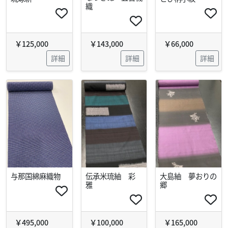
織
￥125,000
￥143,000
￥66,000
詳細
詳細
詳細
与那国綿麻織物
伝承米琉紬 彩
大島紬 夢おりの
雅
郷
￥495,000
￥100,000
￥165,000