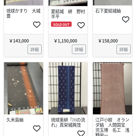
琉球かすり 大城
石下夏結城紬
夏結城 絣 野村
豊
半平
SOLD OUT
￥143,000
￥1,150,000
￥158,000
詳細
詳細
詳細
久米島紬
琉球美絣『川の流
江戸小紋 オラン
れ』真栄城興茂
ダ縞 人間国宝
児玉博 名工 浅
野栄一