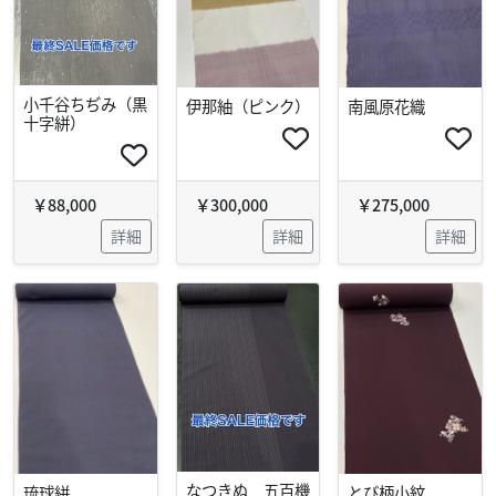
小千谷ちぢみ（黒
伊那紬（ピンク）
南風原花織
十字絣）
￥88,000
￥300,000
￥275,000
詳細
詳細
詳細
なつきぬ 五百機
琉球絣
とび柄小紋