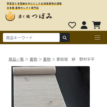
草紫堂と全国紬を中心としたお洒落着物の通販
日本橋 着物セレクト専門店
商品一覧
＞
着物
＞
着物
＞ 夏結城 絣 野村半平