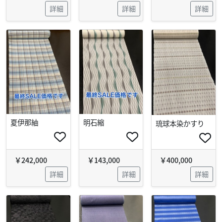
詳細
詳細
詳細
夏伊那紬
明石縮
琉球本染かすり
￥242,000
￥143,000
￥400,000
詳細
詳細
詳細