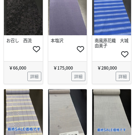
お召し 西流
本塩沢
南風原花織 大城
由美子
￥66,000
￥175,000
￥280,000
詳細
詳細
詳細