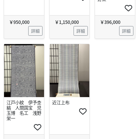
￥950,000
￥1,150,000
￥396,000
詳細
詳細
詳細
江戸小紋 伊予杢
近江上布
縞 人間国宝 児
玉博 名工 浅野
栄一